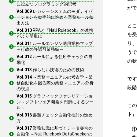
に役立つプログラミング的思考
がで
Vol.009
レガシーシステムのモダナイゼ
ーションを効率的に進める業務ルール抽
出方法
とこ
Vol.010
RPAと『NaU Rulebook』の連携
を受
がより簡単に
り、
Vol.011
ルールエンジン適用業務マップ
～行政の許認可業務編～
うで
Vol.012
ルールによる住所チェックの自
の状
動化
Vol.013
作らない技術のための技術
Vol.014
～業務マニュアルの考古学～業
です
務自動化を図る際の業務マニュアル分析
段階
の視点
Vol.015
グラフィックファシリテーショ
ン～ソフトウェア開発を円滑にするツー
この
ル～
ト』
Vol.016
書類チェック自動化検討の進め
方
Vol.017
業務知識に基づくデータ突合の
①
自動化 ～NaU Rulebook DataCheckerの