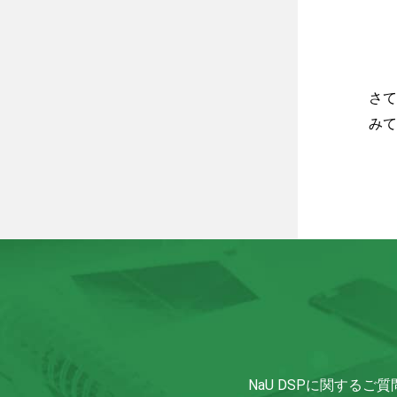
さて
みて
NaU DSPに関する