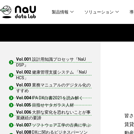
内
製品情報
ソリューション
導
容
を
ス
キ
ッ
プ
Vol.001
設計用知識プロセッサ『NaU
DSP』
Vol.002
健康管理支援システム 「NaU
HCS」
Vol.003
業務マニュアルのデジタル化の
すすめ
Vol.004
IPA DX白書2021を読み解く
Vol.005
目指せヤタガラス人材
Vol.006
大胆な変化を恐れないことが事
皆さ
業継続の要諦
賃貸
Vol.007
ソフトウェア工学の古典に学ぶ
Vol.008
DXに関わるビジネスパーソン
動産