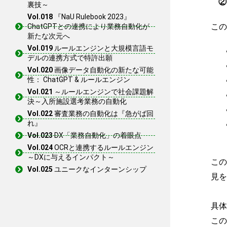
②
裏技～
Vol.018
『NaU Rulebook 2023』
この
ChatGPTとの連携により業務自動化が
新たな次元へ
Vol.019
ルールエンジンと大規模言語モ
デルの連携方式で特許出願
Vol.020
画像データ自動化の新たな可能
性： ChatGPT & ルールエンジン
Vol.021
～ルールエンジンで社会課題解
決～入所施設選考業務の自動化
Vol.022
審査業務の自動化は『急がば回
れ』
Vol.023
DX「業務自動化」の着眼点
Vol.024
OCRと連携するルールエンジン
～DXに与えるインパクト～
この
Vol.025
ユニークなインターンシップ
見を
具体
この