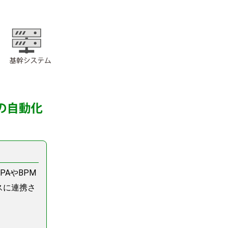
AやBPM
スに連携さ