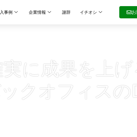
入事例
企業情報
謝辞
イチオシ
お
確実に成果を上げ
ックオフィスの
高度な業務自動化を実現するルールエンジ