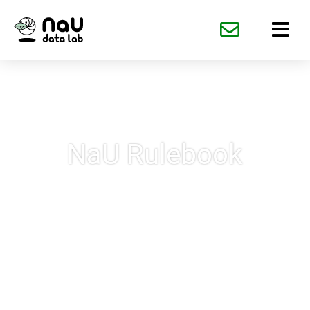
内
容
を
ス
キ
ッ
プ
NaU Rulebook
業務判断を自動化！
社会の変革に追随できるビ
ジネススピードを実現。