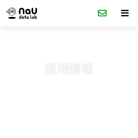
内
容
を
ス
キ
ッ
プ
採用情報
AIで人を豊かに快適に。
明るく楽しく前向きな
仲間を募集しています。