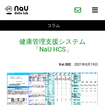
内
容
を
ス
コラム
キ
ッ
健康管理支援システム
プ
「NaU HCS」
Vol.002
2021年8月19日