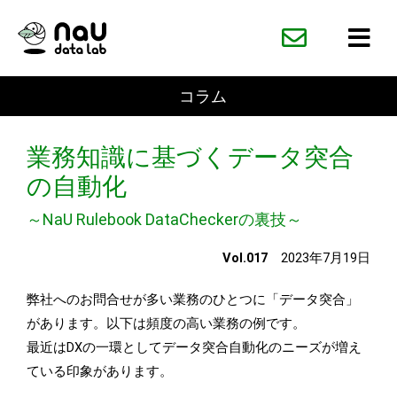
内
容
を
ス
コラム
キ
ッ
業務知識に基づくデータ突合
プ
の自動化
～NaU Rulebook DataCheckerの裏技～
Vol.017
2023年7月19日
弊社へのお問合せが多い業務のひとつに「データ突合」
があります。以下は頻度の高い業務の例です。
最近はDXの一環としてデータ突合自動化のニーズが増え
ている印象があります。