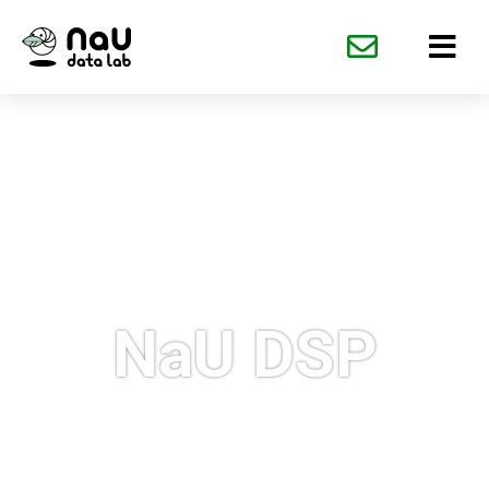
内
容
を
ス
キ
ッ
プ
複雑化するビジネスの課題を解決！
経営品質の向上に貢献する
NaU DSP
ビジネスルールエンジン「NaU DSP」が業務知識を一元管理し、
3
つの推論機能が高度な意思決定を支援します。