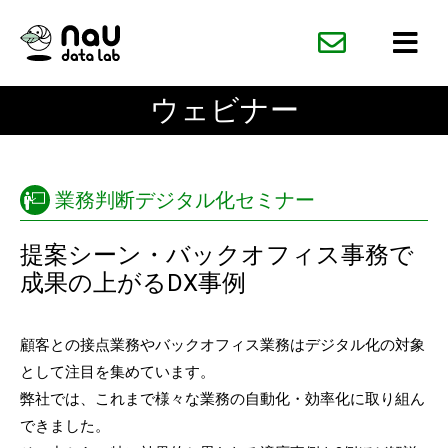
内
容
を
ス
ウェビナー
キ
ッ
プ
業務判断デジタル化セミナー
提案シーン・バックオフィス事務で
成果の上がるDX事例
顧客との接点業務やバックオフィス業務はデジタル化の対象
として注目を集めています。
弊社では、これまで様々な業務の自動化・効率化に取り組ん
できました。