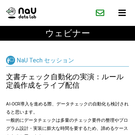
内
容
を
ス
ウェビナー
キ
ッ
プ
NaU Tech セッション
文書チェック自動化の実演：
ルール
定義作成をライブ配信
AI-OCR導入を進める際、データチェックの自動化も検討され
ると思います。
一般的にデータチェックは多量のチェック要件の整理やプロ
グラム設計・実装に膨大な時間を要するため、諦めるケース