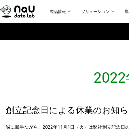
内
製品情報
ソリューション
導
容
を
ス
キ
ッ
プ
202
創立記念日による休業のお知らせ
誠に勝手ながら、2022年11月1日（火）は弊社創立記念