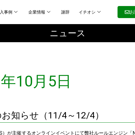
入事例
企業情報
謝辞
イチオシ
お
ニュース
1年10月5日
」出展のお知らせ（11/4～12/4）
S）が主催するオンラインイベントにて弊社ルールエンジン「NaU R