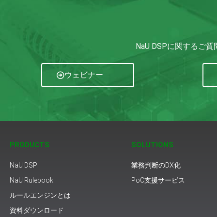
NaU DSPに関する
ウェビナー
PRODUCTS
SOLUTIONS
NaU DSP
業務判断のDX化
NaU Rulebook
PoC支援サービス
ルールエンジンとは
資料ダウンロード