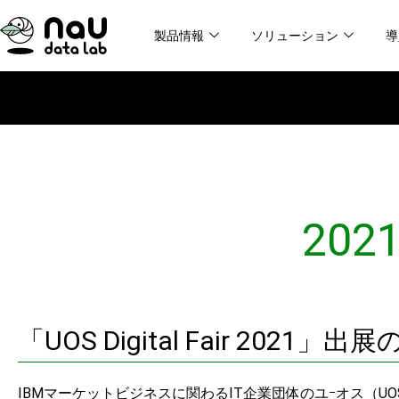
内
製品情報
ソリューション
導
容
を
ス
キ
ッ
プ
202
「UOS Digital Fair 2021
IBMマーケットビジネスに関わるIT企業団体のユｰオス（UO